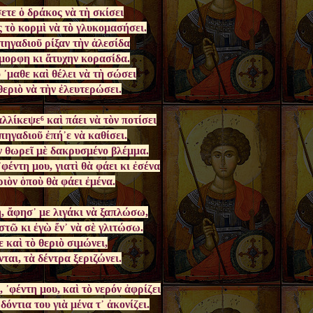
ετε ὁ δράκος νὰ τὴ σκίσει
ς τὸ κορμὶ νὰ τὸ γλυκομασήσει.
πηγαδιοῦ ρίξαν τὴν ἁλεσίδα
ὄμορφη κι ἄτυχην κορασίδα.
᾿μαθε καὶ θέλει νὰ τὴ σώσει
θεριὸ νὰ τὴν ἐλευτερώσει.
λλίκεψε⁶ καὶ πάει νὰ τὸν ποτίσει
πηγαδιοῦ ἐπή᾿ε νὰ καθίσει.
ν θωρεῖ μὲ δακρυσμένο βλέμμα.
᾿φέντη μου, γιατὶ θὰ φάει κι ἐσένα
ριὸν ὁποὺ θὰ φάει ἐμένα.
, ἄφησ᾿ με λιγάκι νὰ ξαπλώσω,
στῶ κι ἐγὼ ἔν᾿ νὰ σὲ γλιτώσω.
 καὶ τὸ θεριὸ σιμώνει,
ται, τὰ δέντρα ξεριζώνει.
 ᾿φέντη μου, καὶ τὸ νερόν ἀφρίζει
δόντια του γιὰ μένα τ᾿ ἀκονίζει.