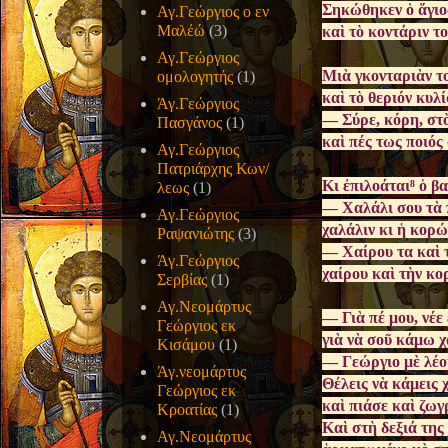
Σηκώθηκεν ὁ ἅγιο
Αγ.Γεώργιος ο εν
Μαλέώ
(3)
καὶ τὸ κοντάριν τ
Αγ.Γεώργιος
Μιὰ γκονταριὰν τ
ομολογητής
(1)
καὶ τὸ θεριόν κυλ
Άγ.Γεώργιος
— Σύρε, κόρη, στὸ
Πασγάνος
(1)
καὶ πές τως ποιός
Αγ.Γεώργιος
Πατριάρχης Κων/
Κι ἐπιλοάται⁸ ὁ βα
λεως
(1)
— Χαλάλι σου τὰ π
Αγ.Γεώργιος
χαλάλιν κι ἡ κορώ
Ραψανιώτης
(3)
— Χαίρου τα καὶ τ
Άγ.Γεώργιος
χαίρου καὶ τὴν κο
Σερβίας
(1)
Αγ.Νεομάρτυς
— Γιὰ πέ μου, νέε 
Γεώργιος εκ
γιὰ νὰ σοῦ κάμω χ
Κισάμου
(1)
— Γεώργιο μὲ λέο
Άγ.νεομάρτυς
Θέλεις νὰ κάμεις 
Γεώργιος εκ
καὶ πιάσε καὶ ζωγ
Κροατίας
(1)
Καὶ στὴ δεξιά της
Αγ.Νεομάρτυς