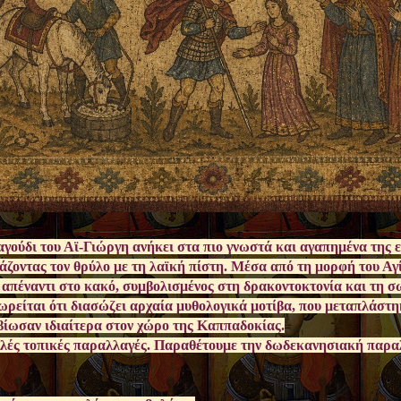
γούδι του Αϊ-Γιώργη ανήκει στα πιο γνωστά και αγαπημένα της 
ζοντας τον θρύλο με τη λαϊκή πίστη. Μέσα από τη μορφή του Αγί
 απέναντι στο κακό, συμβολισμένος στη δρακοντοκτονία και τη σ
ρείται ότι διασώζει αρχαία μυθολογικά μοτίβα, που μεταπλάστη
βίωσαν ιδιαίτερα στον χώρο της Καππαδοκίας.
λές τοπικές παραλλαγές. Παραθέτουμε την δωδεκανησιακή παρα