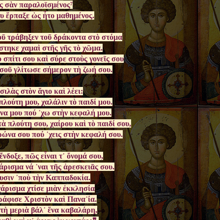
ς σὰν παραλοϊσμένος⁷
ου ἕρπαξε ὡς ἦτο μαθημένος.
οῦ τράβηξεν τοῦ δράκοντα στὸ στόμα
ίστηκε χαμαὶ στῆς γῆς τὸ χῶμα.
 σπίτι σου καὶ σύρε στοὺς γονεῖς σου
 σοῦ γλίτωσε σήμερον τὴ ζωή σου.
σιλὰς στὸν ἅγιο καὶ λέει:
λούτη μου, χαλάλιν τὸ παιδί μου.
να μου πού ᾿χω στὴν κεφαλή μου.
ὰ πλούτη σου, χαίρου καὶ τὸ παιδί σου,
ρώνα σου πού ᾿χεις στὴν κεφαλή σου.
ἔνδοξε, πῶς εἶναι τ᾿ ὄνομά σου,
άρισμα νά ᾿ναι τῆς ἀρεσκειᾶς σου.
υσιν ᾿ποὺ τὴν Καππαδοκία.
χάρισμα χτίσε μιὰν ἐκκλησία
ράφισε Χριστὸν καὶ Πανα᾿ία.
 τὴ μεριὰ βάλ᾿ ἕνα καβαλάρη,