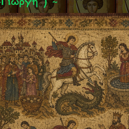
-Γιώργη ) ~