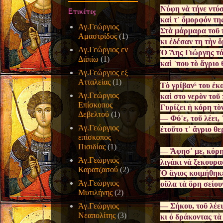
Νύφη νὰ τήνε ντύσ
Ετικέτες
καὶ τ᾿ ὄμορφόν τη
Αγ.Γεώργιος
Στὰ μάρμαρα τοῦ 
Αμαστρίδος
(1)
κι ἐδέσαν τη τὴν 
Αγ.Γεώργιος εν
Ὁ Ἅης Γιώργης τό 
Διϊπίω
(1)
καὶ ᾿που τὸ ἄγριο 
Άγ.Γεώργιος εξ
Ατταλείας
(1)
Τὸ γρίβαν⁵ του ἐκα
Άγ.Γεώργιος
καὶ στο νερὸν τοῦ 
Επίσκοπος
Γυρίζει ἡ κόρη τὸ
Δεβελτού
(1)
— Φύ᾿ε, τοῦ λέει, 
Άγ.Γεώργιος
ἐτοῦτο τ᾿ ἄγριο θε
επίσκοπος
Πισιδίας
(1)
— Ἄφησ᾿ με, κόρη
Άγ.Γεώργιος
λιγάκι νὰ ξεκουρα
Καρατζασού
(2)
Ὁ ἅγιος κοιμήθηκε
Άγ.Γεώργιος
οὕλα τὰ ὅρη σείουν
Μυτιλήνης
(2)
Άγ.Γεώργιος
— Σήκου, τοῦ λέει,
Νεαπολίτης
(3)
κι ὁ δράκοντας τὰ 