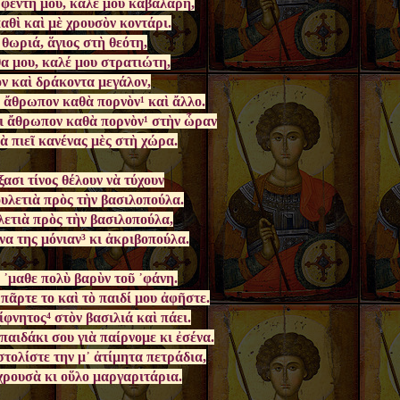
῾φέντη μου, καλέ μου καβαλάρη,
θὶ καὶ μὲ χρουσὸν κοντάρι.
 θωριά, ἅγιος στὴ θεότη,
α μου, καλέ μου στρατιώτη,
ὸν καὶ δράκοντα μεγάλον,
ι ἄθρωπον καθὰ πορνὸν¹ καὶ ἄλλο.
σι ἄθρωπον καθὰ πορνὸν¹ στὴν ὧραν
νὰ πιεῖ κανένας μὲς στὴ χώρα.
ξασι τίνος θέλουν νὰ τύχουν
ουλετιὰ πρὸς τὴν βασιλοπούλα.
λετιὰ πρὸς τὴν βασιλοπούλα,
άνα της μόνιαν³ κι ἀκριβοπούλα.
 ᾿μαθε πολὺ βαρὺν τοῦ ᾿φάνη.
 πᾶρτε το καὶ τὸ παιδί μου ἀφῆστε.
νητος⁴ στὸν βασιλιά καὶ πάει.
παιδάκι σου γιὰ παίρνομε κι ἐσένα.
τολίστε την μ᾿ ἀτίμητα πετράδια,
χρουσὰ κι οὕλο μαργαριτάρια.