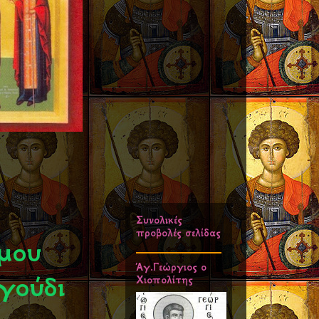
Συνολικές
προβολές σελίδας
 μου
Άγ.Γεώργιος ο
γούδι
Χιοπολίτης