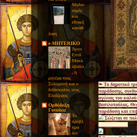
Μηδεν
ισμός
και
εθνική
κατάθ
λιψη
e-MHTERIKO
Άγιοι
Επτά
Μακκ
αβαίοι
, η
μητέρα τους
Σολομονή και ο
❧ Το δημοτικό τρα
διδάσκαλός τους
παράδοσης, συνδυά
Ελεάζαρος
αγώνας του καλού
βασιλοπούλας. Θεω
Ορθόδοξη
Γυναίκα
παράδοση και επι
Το
Σώζεται σε πολ
πρόβλ
____________
ημα
δεν