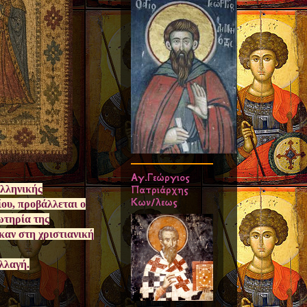
Αγ.Γεώργιος
ελληνικής
Πατριάρχης
Κων/λεως
ου, προβάλλεται ο
ωτηρία της
καν στη χριστιανική
λλαγή.