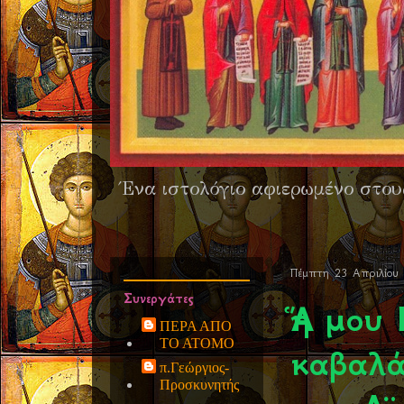
Ένα ιστολόγιο αφιερωμένο στου
Πέμπτη 23 Απριλίου
Συνεργάτες
Ἅη μου
ΠΕΡΑ ΑΠΟ
ΤΟ ΑΤΟΜΟ
καβαλά
π.Γεώργιος-
Προσκυνητής