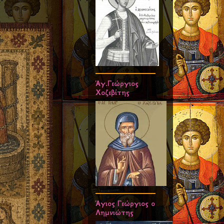
Άγ.Γεώργιος
Χοζεβίτης
Άγιος Γεώργιος ο
Λημνιώτης